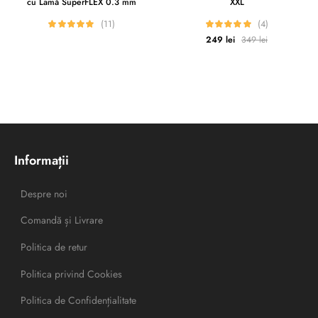
cu Lamă SuperFLEX 0.3 mm
XXL
(11)
(4)
249
lei
349
lei
Informații
Despre noi
Comandă și Livrare
Politica de retur
Politica privind Cookies
Politica de Confidențialitate