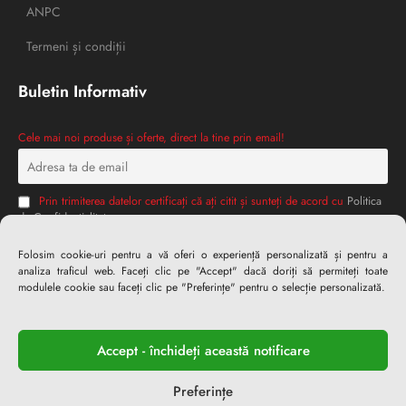
ANPC
Termeni și condiții
Buletin Informativ
Cele mai noi produse și oferte, direct la tine prin email!
Prin trimiterea datelor certificați că ați citit și sunteți de acord cu
Politica
de Confidențialitate
Folosim cookie-uri pentru a vă oferi o experiență personalizată și pentru a
analiza traficul web. Faceți clic pe "Accept" dacă doriți să permiteți toate
modulele cookie sau faceți clic pe "Preferințe" pentru o selecție personalizată.
Accept - închideți această notificare
Preferințe