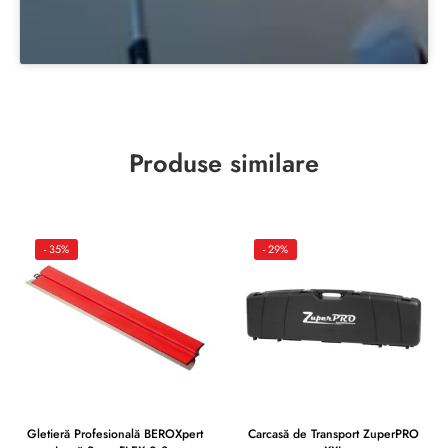
Produse similare
- 35%
- 29%
Gletieră Profesională BEROXpert
Carcasă de Transport ZuperPRO