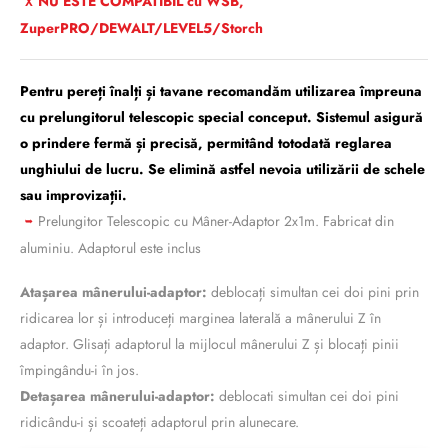
NU ESTE COMPATIBIL cu WSB,
X
ZuperPRO/DEWALT/LEVEL5/Storch
Pentru pereți înalți și tavane recomandăm utilizarea împreuna
cu prelungitorul telescopic special conceput. Sistemul asigură
o prindere fermă și precisă, permitând totodată reglarea
unghiului de lucru. Se elimină astfel nevoia utilizării de schele
sau improvizații.
Prelungitor Telescopic cu Mâner-Adaptor 2x1m. Fabricat din
➥
aluminiu. Adaptorul este inclus
Atașarea mânerului-adaptor:
deblocați simultan cei doi pini prin
ridicarea lor și introduceți marginea laterală a mânerului Z în
adaptor. Glisați adaptorul la mijlocul mânerului Z și blocați pinii
împingându-i în jos.
Detașarea mânerului-adaptor:
deblocati simultan cei doi pini
ridicându-i și scoateți adaptorul prin alunecare.