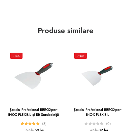
Produse similare
- 14%
- 20%
Șpaclu Profesional BEROXpert
Șpaclu Profesional BEROXpert
INOX FLEXIBIL și Bit Șurubelniță
INOX FLEXIBIL
(3)
(0)
69
lei
59
lei
49
lei
39
lei