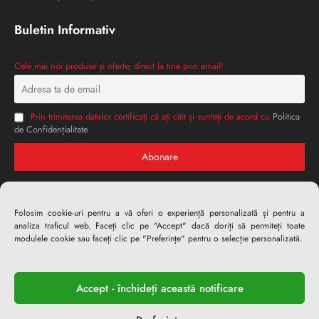
Buletin Informativ
Cele mai noi produse și oferte, direct la tine prin email!
Prin trimiterea datelor certificați că ați citit și sunteți de acord cu
Politica
de Confidențialitate
Folosim cookie-uri pentru a vă oferi o experiență personalizată și pentru a
analiza traficul web. Faceți clic pe "Accept" dacă doriți să permiteți toate
modulele cookie sau faceți clic pe "Preferințe" pentru o selecție personalizată.
Accept - închideți această notificare
ZuperPRO Tools © 2026. Toate drepturile rezervate