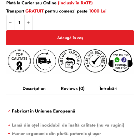
Plată la Curier sau Online
(inclusiv în RATE)
Transport
GRATUIT
pentru comenzi peste
1000 Lei
Adaugă în coş
Description
Reviews
(0)
Întrebări
Fabricat în Uniunea Europeană
✓
Lamă din oțel inoxidabil de înaltă calitate (nu va rugini)
➥
Maner ergonomic din plută: puternic și ușor
➥