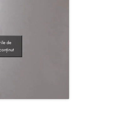
ile de
conținut