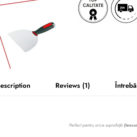
escription
Reviews
(1)
Întrebă
Perfect pentru orice suprafață
(tencu