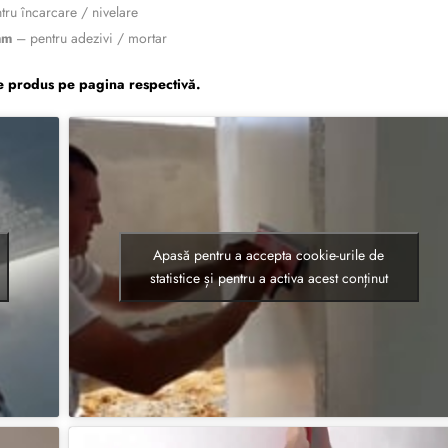
ru încarcare / nivelare
mm
– pentru adezivi / mortar
are produs pe pagina respectivă.
Apasă pentru a accepta cookie-urile de
statistice și pentru a activa acest conținut