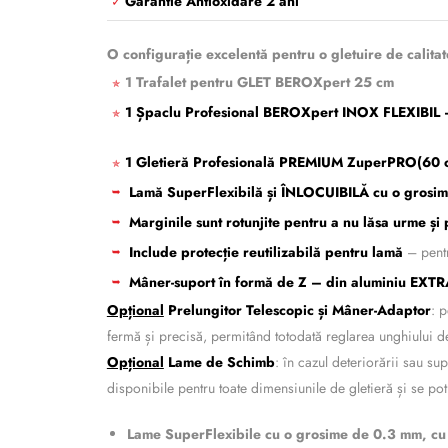
Garantie Antioxidare 2 ani
✓
O configurație excelentă pentru o gletuire de calitate
1 Trafalet pentru GLET BEROXpert 25 cm
✯
1 Șpaclu Profesional BEROXpert INOX FLEXIBIL 
✯
1 Gletieră Profesională PREMIUM ZuperPRO
(60 
✯
Lamă SuperFlexibilă și ÎNLOCUIBILĂ cu o grosi
➥
Marginile sunt rotunjite pentru a nu lăsa urme și
➥
Include protecție reutilizabilă pentru lamă
– pentr
➥
Mâner-suport în formă de Z – din aluminiu EXTRA 
➥
Opțional
Prelungitor Telescopic și Mâner-Adaptor
: 
fermă și precisă, permitând totodată reglarea unghiului de 
Opțional
Lame de Schimb
: în cazul deteriorării sau s
disponibile pentru toate dimensiunile de gletieră și se p
Lame SuperFlexibile cu o grosime de 0.3 mm, cu 