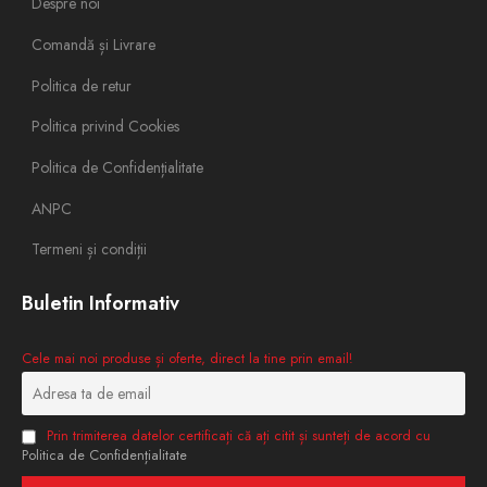
Despre noi
Comandă și Livrare
Politica de retur
Politica privind Cookies
Politica de Confidențialitate
ANPC
Termeni și condiții
Buletin Informativ
Cele mai noi produse și oferte, direct la tine prin email!
Prin trimiterea datelor certificați că ați citit și sunteți de acord cu
Politica de Confidențialitate