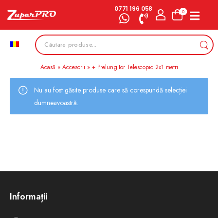
0771 196 058
0
Acasă
»
Accesorii
»
+ Prelungitor Telescopic 2x1 metri
Nu au fost găsite produse care să corespundă selecției
dumneavoastră.
Informații