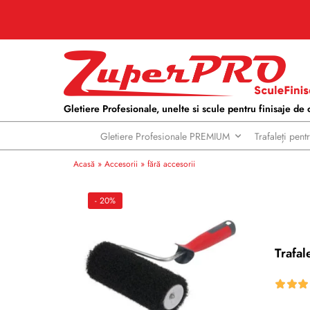
Gletiere Profesionale, unelte si scule pentru finisaje de c
Gletiere Profesionale PREMIUM
Trafaleți pen
Acasă
»
Accesorii
»
fără accesorii
- 20%
Trafal