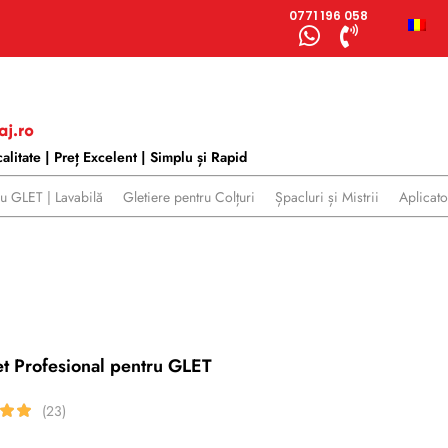
0771 196 058
alitate | Preț Excelent | Simplu și Rapid
tru GLET | Lavabilă
Gletiere pentru Colțuri
Șpacluri și Mistrii
Aplicat
et Profesional pentru GLET
(23)