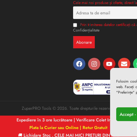
Cele mai noi produse și oferte, direct la
Prin trimiterea datelor certificați că 
Confidențialitate
Folosim cook
web. Faceți c
"Preferințe" 
ZuperPRO Tools © 2026. Toate drepturile rezervate
Accept -
Expediere în 3 ore lucrătoare | Verificare Colet Inclusă
Plata la Curier sau Online | Retur Gratuit
🚚 Lichidare Stoc . CELE MAI MICI PREȚURI DIN AN!