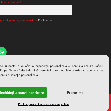
 tine prin email!
ați citit și sunteți de acord cu
Politica de
ie-uri pentru a vă oferi o experiență personalizată și pentru a analiza traficul
lic pe "Accept" dacă doriți să permiteți toate modulele cookie sau faceți clic pe
pentru o selecție personalizată.
 închideți această notificare
Preferințe
Politica privind Cookies
Confidențialitate